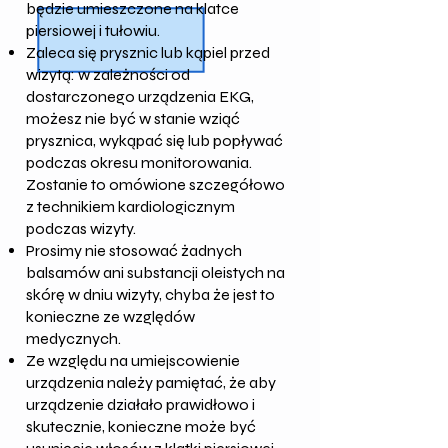
będzie umieszczone na klatce
piersiowej i tułowiu.
Zaleca się prysznic lub kąpiel przed
wizytą: w zależności od
dostarczonego urządzenia EKG,
możesz nie być w stanie wziąć
prysznica, wykąpać się lub popływać
podczas okresu monitorowania.
Zostanie to omówione szczegółowo
z technikiem kardiologicznym
podczas wizyty.
Prosimy nie stosować żadnych
balsamów ani substancji oleistych na
skórę w dniu wizyty, chyba że jest to
konieczne ze względów
medycznych.
Ze względu na umiejscowienie
urządzenia należy pamiętać, że aby
urządzenie działało prawidłowo i
skutecznie, konieczne może być