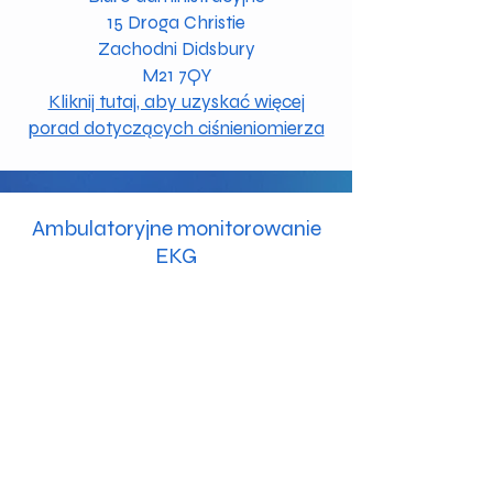
15 Droga Christie
Zachodni Didsbury
M21 7QY
Kliknij tutaj, aby uzyskać więcej
porad dotyczących ciśnieniomierza
Ambulatoryjne monitorowanie
EKG
Przeczytaj więcej
Wizyta w ramach
12-
odprowadzeniowego EKG