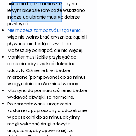
ciśnienia będzie umieszczony na
lewym bicepsie (chyba że wskazano
inaczej), a ubranie musi go dobrze
przylegać.
Nie możesz zamoczyć urządzenia
,
więc nie wolno brać prysznica; kąpiel i
pływanie nie będą dozwolone.
Możesz się ochlapać, ale nic więcej.
Mankiet musi ściśle przylegać do
ramienia, aby uzyskać dokładne
odczyty. Ciśnienie krwi będzie
mierzone (pompowane) co 20 minut
w ciągu dnia i co 60 minut w nocy.
Maszyna do pomiaru ciśnienia będzie
wydawać dźwięki. To normalne.
Po zamontowaniu urządzenia
zostaniesz poproszony o odczekanie
w poczekalni do 20 minut, abyśmy
mogli wykonać drugi odczyt z
urządzenia, aby upewnić się, że