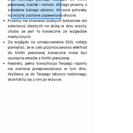
piersiowej, kostek i ramion, dlatego prosimy o
założenie luźnego ubrania. W razie potrzeby
na wizytę zostanie zapewnione okrycie.
Prosimy nie stosować żadnych balsamów ani
substancji oleistych na skórę w dniu wizyty,
chyba że jest to konieczne ze względów
medycznych.
Ze względu na umiejscowienie EKG, należy
pamiętać, że w celu przymocowania elektrod
do klatki piersiowej konieczne może być
usunięcie włosów z klatki piersiowej.
Niestety, pełna konsultacja Twojego raportu
nie zostanie przeprowadzona w tym dniu.
Wyślemy je do Twojego lekarza rodzinnego,
skontaktuj się z nim po wizycie.